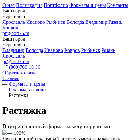
О нас
Полиграфия
Портфолио
Форматы и цены
Контакты
Ваш город:
Череповец
Ярославль
Иваново
Рыбинск
Вологда
Владимир
Рязань
Ковров
pr@bort76.ru
Ваш город:
Череповец
Владимир
Вологда
Иваново
Ковров
Рыбинск
Рязань
Ярославль
pr@bort76.ru
+7 (800)700-16-36
Обратная связь
Главная
—
Форматы и цены
—
Реклама в салоне
—
Растяжка
Растяжка
Внутри салонный формат между поручнями.
— 100%
Двусторонний рекламный носитель можно разместить в